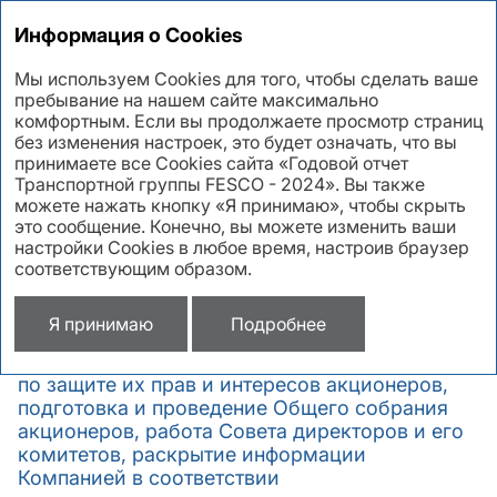
Годовой отчет 2024
Информация о Cookies
Мы используем Cookies для того, чтобы сделать ваше
пребывание на нашем сайте максимально
Корпоративный
комфортным. Если вы продолжаете просмотр страниц
без изменения настроек, это будет означать, что вы
секретарь
принимаете все Cookies сайта «Годовой отчет
Транспортной группы FESCO - 2024». Вы также
можете нажать кнопку «Я принимаю», чтобы скрыть
это сообщение. Конечно, вы можете изменить ваши
Корпоративным секретарем Компании
настройки Cookies в любое время, настроив браузер
обеспечиваются: эффективное текущее
соответствующим образом.
взаимодействие с акционерами, Советом
директоров и менеджментом Компании,
Я принимаю
Подробнее
участие в предупреждении корпоративных
конфликтов, координация действий Компании
по защите их прав и интересов акционеров,
подготовка и проведение Общего собрания
акционеров, работа Совета директоров и его
комитетов, раскрытие информации
Компанией в соответствии